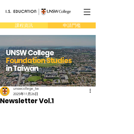
課程資訊
申請門檻
UNSW College
Foundation Studies
in Taiwan
unswcollege_tw
2025年11月26日
Newsletter Vol.1