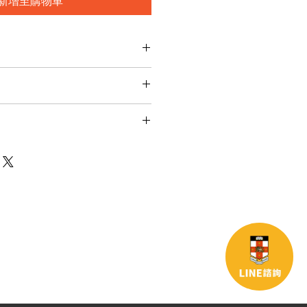
新增至購物車
加入有關產品的更多資訊，例如尺
洗說明。另外，您也可在此處形容產
可給客戶帶來的好處。買家總是希望
，適合向客戶解釋如何處理不滿意的
解產品。所以請盡量提供資訊，讓顧
請盡量開門見山，以便建立互信，讓
產品。
產品。
合加入與運送方法、包裝和費用相關
，請盡量開門見山，以便建立互信，
的產品。