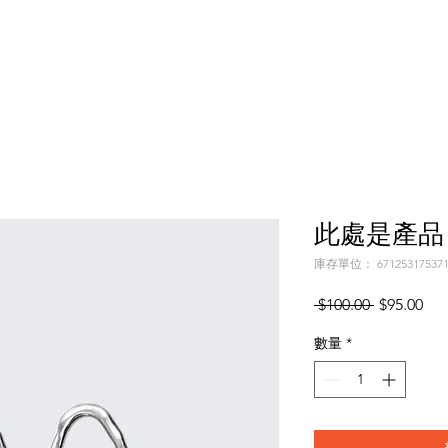
此處是產品
庫存單位： 67125317537
一
促
 $100.00 
$95.00
般
銷
數量
*
價
價
格
格