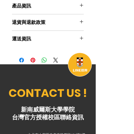
產品資訊
這是產品詳情，適合加入有關產品的更
退貨與退款政策
多資訊，例如尺寸、材料、保固和清洗
說明。另外，您也可在此處形容產品的
這是退貨與退款政策，適合向客戶解釋
獨特之處，以及可給客戶帶來的好處。
運送資訊
如何處理不滿意的產品。撰寫政策時，
買家總是希望能在購買之前清楚了解產
請盡量開門見山，以便建立互信，讓顧
品。所以請盡量提供資訊，讓顧客有信
這是個運送政策，適合加入與運送方
客有信心購買您的產品。
心和决心購買產品。
法、包裝和費用相關的資訊。撰寫政策
時，請盡量開門見山，以便建立互信，
讓顧客有信心購買您的產品。
CONTACT US !
新南威爾斯大學學院
台灣官方授權校區聯絡資訊